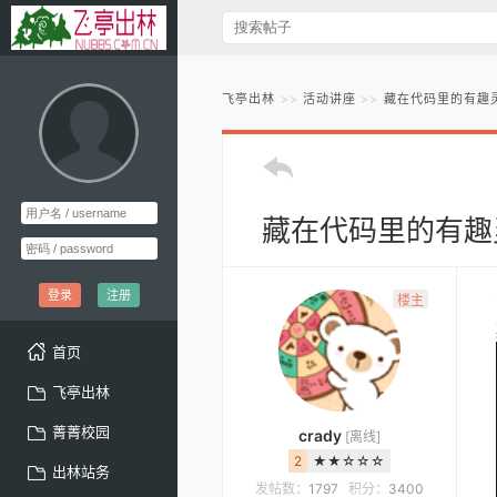
飞亭出林
活动讲座
藏在代码里的有趣
藏在代码里的有趣
登录
注册
楼主
首页
飞亭出林
菁菁校园
crady
[离线]
2
★★☆☆☆
出林站务
发帖数：
1797
积分：
3400