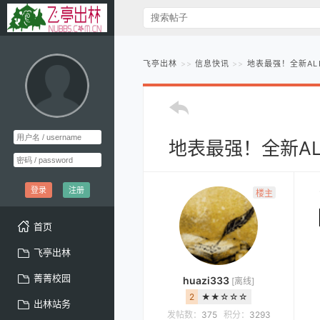
飞亭出林
信息快讯
地表最强！全新ALI
地表最强！全新ALI
登录
注册
楼主
首页
飞亭出林
菁菁校园
huazi333
[离线]
2
★★☆☆☆
出林站务
发帖数：
375
积分：
3293