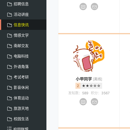
招聘信息
活动讲座
信息快讯
情感文学
南邮交友
电脑科技
外语角落
考试考研
小甲同学
[离线]
2
★★☆☆☆
影音休闲
发帖数：
589
积分：
3567
体育运动
旅游天地
校园生活
校园联盟