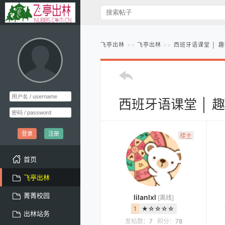
飞亭出林
飞亭出林
西班牙语课堂 │ 
西班牙语课堂 │ 
登录
注册
楼主
首页
飞亭出林
菁菁校园
lilanlxl
[离线]
1
★☆☆☆☆
出林站务
发帖数：
7
积分：
78