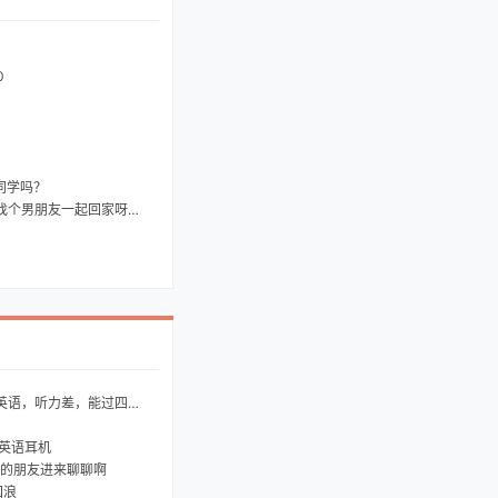
0
同学吗？
男朋友一起回家呀。、。。
语，听力差，能过四级吗
英语耳机
的朋友进来聊聊啊
国浪