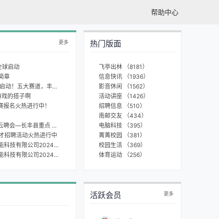
帮助中心
热门版面
更多
全球启动
飞亭出林 （8181）
简章
信息快讯 （1936）
【crady】第二届世界科学智能大赛现已启动！五大赛道，丰富选题，百万奖金等你来瓜分！
影音休闲 （1562）
发游戏的搭子啊
活动讲座 （1426）
据竞赛报名火热进行中！
招聘信息 （510）
南邮交友 （434）
【竹下鸢】“合肥请您来”2024招才引智云聘会—长丰县重点 产业链专场
电脑科技 （395）
人才招聘活动火热进行中
菁菁校园 （381）
【huiboyuntong】通用技术集团数字智能科技有限公司2024年春季校园招聘
校园生活 （369）
【huiboyuntong】通用技术集团数字智能科技有限公司2024年春季校园招聘
体育运动 （256）
活跃会员
更多