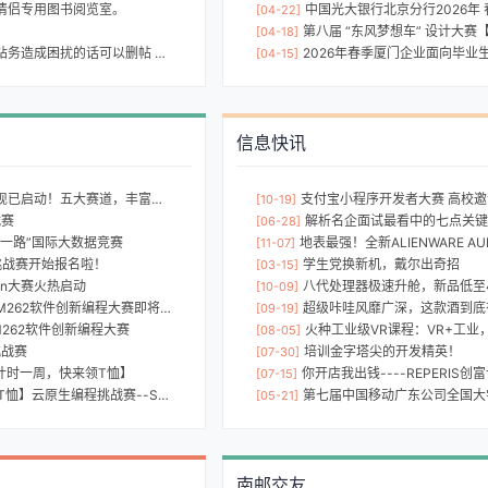
情侣专用图书阅览室。
中国光大银行北京分行2026年
[04-22]
第八届 “东风梦想车” 设计大赛【
[04-18]
务造成困扰的话可以删帖 望支持
2026年春季厦门企业面向毕业生
[04-15]
信息快讯
大赛道，丰富选题，百万奖金等你来瓜分！
支付宝小程序开发者大赛 高校
[10-19]
战赛
解析名企面试最看中的七点关键
[06-28]
一带一路”国际大数据竞赛
地表最强！全新ALIENWARE AUR
[11-07]
挑战赛开始报名啦！
学生党换新机，戴尔出奇招
[03-15]
een大赛火热启动
八代处理器极速升舱，新品低至4999元，戴尔官网限时立减千元！ 坐飞机
[10-09]
62软件创新编程大赛即将截止
超级咔哇风靡广深，这款酒到底
[09-19]
262软件创新编程大赛
火种工业级VR课程：VR+工业
[08-05]
挑战赛
培训金字塔尖的开发精英！
[07-30]
交倒计时一周，快来领T恤】
你开店我出钱----REPERIS创
[07-15]
--Serverless创新应用赛邀您提交方案啦！
第七届中国移动广东公司全国大
[05-21]
南邮交友