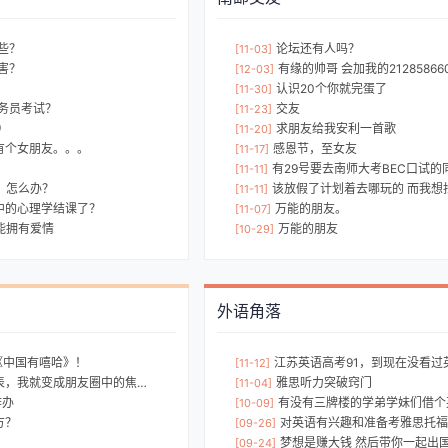
些？
论坛还有人吗？
[11-03]
害？
有缘的帅哥 会加我的21285866
[12-03]
认识20个你就完蛋了
[11-30]
务员考试？
交友
[11-23]
）
求朋友给我安利一首歌
[11-20]
有个女朋友。。。
感恩节，至女友
[11-17]
有29号要去南师大考BEC口试的
[11-11]
，怎么办？
该放假了计划着去哪玩的 而我想找个
[11-11]
中的心理学结课了？
万能的朋友。
[11-07]
能拥有爱情
万能的朋友
[10-29]
外语角落
转《中国有嘻哈》！
江苏英语高考91，到现在没看过英
[11-12]
表，我就变成朋友圈中的焦点！
雅思听力突破窍门
[11-04]
咋办
有没有三牌楼的学弟学妹们借个
[10-09]
方？
对英语有兴趣和准备考雅思托福
[09-26]
梦想是赚大钱 然后带你一起出
[09-24]