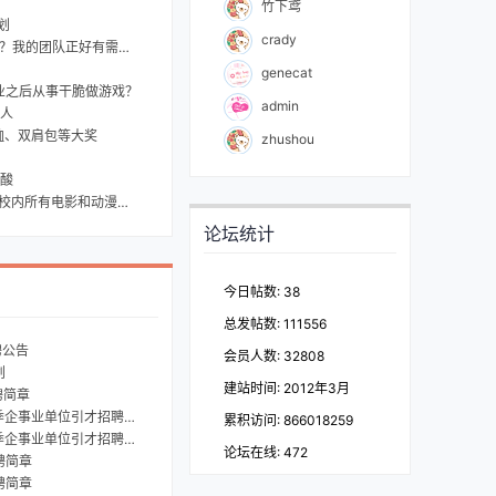
竹下鸢
划
crady
正好有需要，想加入的dd我
genecat
业之后从事干脆做游戏？
admin
人
恤、双肩包等大奖
zhushou
酸
漫资源，只需手机，内有下载地址
论坛统计
今日帖数: 38
总发帖数: 111556
聘公告
会员人数: 32808
划
建站时间: 2012年3月
聘简章
业单位引才招聘活动正式启动
累积访问: 866018259
业单位引才招聘活动...
论坛在线:
472
聘简章
聘简章