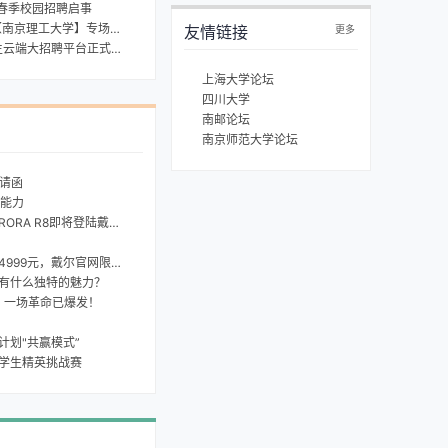
 春季校园招聘启事
南京理工大学】专场来啦！
友情链接
更多
云端大招聘平台正式上线
上海大学论坛
四川大学
南邮论坛
南京师范大学论坛
邀请函
能力
ORA R8即将登陆戴尔官网
最幸运的是？用廉价机票的钱，免费升舱！买电脑最
有什么独特的魅力？
，一场革命已爆发！
富计划"共赢模式”
学生精英挑战赛