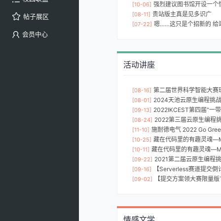
强烈建议图书馆开设一个
[10-06]
贵站版主真是见多识广
[08-11]
帖子展区
嗯……这只是个招新的 给站
[07-22]
会员中心
活动讲座
第二届世界科学智能大赛现已启动！五
[08-16]
2024天池云原生编程挑
[08-01]
2022IKCEST第四届“
[09-13]
2022第三届云原生编程
[08-24]
施耐德电气 2022 Go Gr
[11-10]
藏在代码里的有趣灵魂—M2
[10-25]
藏在代码里的有趣灵魂—M
[10-11]
2021第二届云原生编程
[09-22]
【Serverless赛道提
[09-16]
【提交方案领大赛限量版T恤】云原生编程挑战赛
[09-02]
情感文学