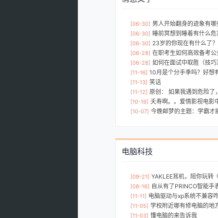
男人开始翻身的迹象有哪
[06-30]
睡前冥想到睡着有什么危
[06-30]
23岁的你现在有什么了？
[06-30]
在职考生如何高效备考公
[06-28]
如何在面试中取胜（技巧
[06-28]
10月是个分手季吗？好想
[11-16]
笑话
[11-13]
原创： 如果我遇到危险了
[11-12]
夭寿啊。。爱情影视电影
[10-19]
今晚邮梦的主题：学霸才
[10-07]
电脑科技
YAKLEE耳机，陪你玩
[09-21]
自从有了PRINCO智能手
[08-16]
电脑驱动与xp系统不兼容
[11-11]
学校附近哪有修电脑的地
[11-05]
懂电脑的来告诉我
[11-03]