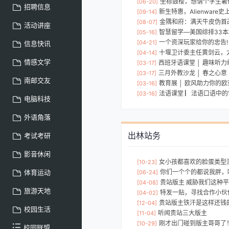
坐标鼓楼，想请个学生暑
[06-20]
招聘信息
新生特惠，Alienware
[09-14]
金隅和府：满天牛皮伪首
[08-07]
活动讲座
智慧留学—美国综排33
[05-16]
一个资深玩家给你的忠告!
[04-21]
信息快讯
十堰卫计委主任黄剑云，太和
[04-14]
情感文学
西班牙语课堂 │ 趣味听
[03-17]
三月外教沙龙 │ 春之心意 
[03-17]
南邮交友
教育展 │ 欧风助力你的
[03-16]
法语课堂 ▏法语口语中
[03-16]
电脑科技
外语角落
出林站务
考试考研
影音休闲
女小孩都喜欢的脸蛋类型
[10-23]
体育运动
你们一个个的都说我胖，
[06-24]
贵站版主 威胁我们这种
[04-08]
旅游天地
特发一贴，寻找合作小伙
[04-02]
贵站版主铁汗是这样还钱
[12-04]
校园生活
听闻贵站三大版主
[11-04]
刚才出门碰到版主哥哥了
[10-29]
校园联盟