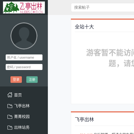
全站十大
游客暂不能访
题，请
登录
注册
首页
飞亭出林
菁菁校园
飞亭出林
出林站务