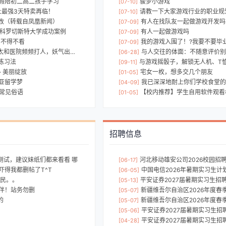
假陪初二高二孩子学习
骏梦小游戏
[07-10]
史上最强3天特卖再临！
请教一下大家游戏行业的职业规
[07-10]
改（转载自凤凰新闻）
有人在找队友一起做游戏开发吗？我的团队
[07-09]
本科罗切斯特大学成功案例
有人一起做游戏吗
[07-09]
 不得不看
我的游戏入围了！?我要不要毕
[07-09]
医院频频打人，妖气出自哪里？！
与人交往的体面：不随意评价别
[06-28]
力练习法
与游戏摇骰子，解锁无人机、T
[09-11]
· 美丽绽放
宅女一枚，想多交几个朋友
[01-05]
欧亚留学梦
我已深深地耐上你们学校食堂的
[04-09]
的常见俗语
【校内推荐】学生自用软件观看校内所有电影和动
[01-05]
招聘信息
测试，建议妹纸们都来看看 哪
河北移动雄安公司2026校园招
[06-17]
吓得我都删帖了T^T
中国电信2026年暑期实习生计
[06-05]
平民。。
平安证券2027届暑期实习生招
[05-13]
伴！站务勿删
新疆维吾尔自治区2026年度春季企事
[05-07]
的
新疆维吾尔自治区2026年度春季企事
[05-07]
平安证券2027届暑期实习生招
[05-06]
！
平安证券2027届暑期实习生招
[04-28]